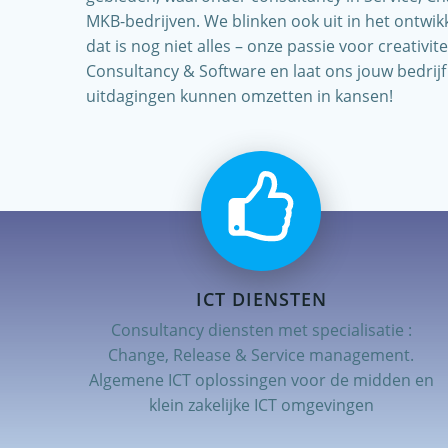
MKB-bedrijven. We blinken ook uit in het ontwik
dat is nog niet alles – onze passie voor creativ
Consultancy & Software en laat ons jouw bedrij
uitdagingen kunnen omzetten in kansen!
ICT DIENSTEN
Consultancy diensten met specialisatie :
Change, Release & Service management.
Algemene ICT oplossingen voor de midden en
klein zakelijke ICT omgevingen