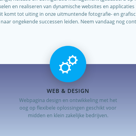
kelen en realiseren van dynamische websites en applicaties
iteit komt tot uiting in onze uitmuntende fotografie- en gra
f naar ongekende successen leiden. Neem vandaag nog cont
WEB & DESIGN
Webpagina design en ontwikkeling met het
oog op flexibele oplossingen geschikt voor
midden en klein zakelijke bedrijven.